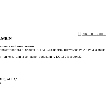
Цена по запро
E-MB-P1
кополосный токосъемник.
араметров тока в кабелях EUT (ИТС) с формой импульсов WF2 и WF3, а также
 при испытаниях согласно требованиям DO-160 (раздел 22).
.
Гц), WF6, др.
ц.