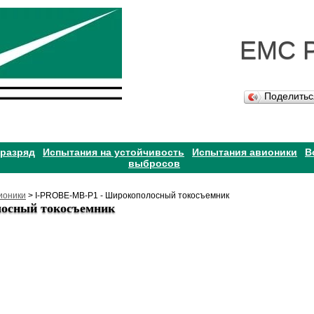
EMC 
Поделить
 разряд
Испытания на устойчивость
Испытания авионики
В
выбросов
ионики
> I-PROBE-MB-P1 - Широкополосный токосъемник
осный токосъемник