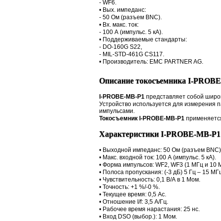
- WF6.
• Вых. импеданс:
- 50 Ом (разъем BNC).
• Вх. макс. ток:
- 100 А (импульс. 5 кА).
• Поддерживаемые стандарты:
- DO-160G S22,
- MIL-STD-461G CS117.
• Производитель: EMC PARTNER AG.
Описание токосъемника I-PROB
I-PROBE-MB-P1
представляет собой широ
Устройство используется для измерения п
импульсами.
Токосъемник I-PROBE-MB-P1
применяется
Характеристики I-PROBE-MB-P1
• Выходной импеданс: 50 Ом (разъем BNC)
• Макс. входной ток: 100 А (импульс. 5 кА).
• Форма импульсов: WF2, WF3 (1 МГц и 10 М
• Полоса пропускания: (-3 дБ) 5 Гц – 15 МГ
• Чувствительность: 0,1 В/А в 1 Мом.
• Точность: +1 %/-0 %.
• Текущее время: 0,5 Ас.
• Отношение I/f: 3,5 А/Гц.
• Рабочее время нарастания: 25 нс.
• Вход DSO (выбор.): 1 Мом.