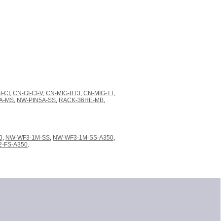
I-CI
,
CN-GI-CI-V
,
CN-MIG-BT3
,
CN-MIG-TT
,
A-MS
,
NW-PIN5A-SS
,
RACK-36HE-MB
,
0
,
NW-WF3-1M-SS
,
NW-WF3-1M-SS-A350
,
-FS-A350
.