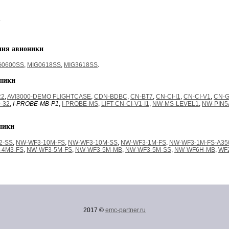
.
ния авионики
G0600SS
,
MIG0618SS
,
MIG3618SS
.
оники
R2
,
AVI3000-DEMO FLIGHTCASE
,
CDN-BDBC
,
CN-BT7
,
CN-CI-I1
,
CN-CI-V1
,
CN-G
-32
,
I-PROBE-MB-P1
,
I-PROBE-MS
,
LIFT-CN-CI-V1-I1
,
NW-MS-LEVEL1
,
NW-PIN5
ники
2-SS
,
NW-WF3-10M-FS
,
NW-WF3-10M-SS
,
NW-WF3-1M-FS
,
NW-WF3-1M-FS-A35
-4M3-FS
,
NW-WF3-5M-FS
,
NW-WF3-5M-MB
,
NW-WF3-5M-SS
,
NW-WF6H-MB
,
WF2
2017 ©
emc-partner.ru