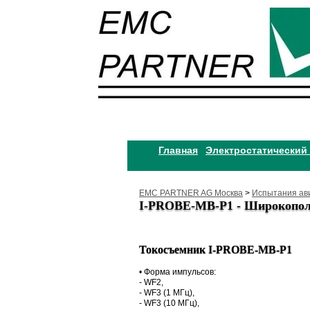
Главная
Электростатический
EMC PARTNER AG Москва
>
Испытания ав
I-PROBE-MB-P1 - Широкопол
Токосъемник I-PROBE-MB-P1
• Форма импульсов:
- WF2,
- WF3 (1 МГц),
- WF3 (10 МГц),