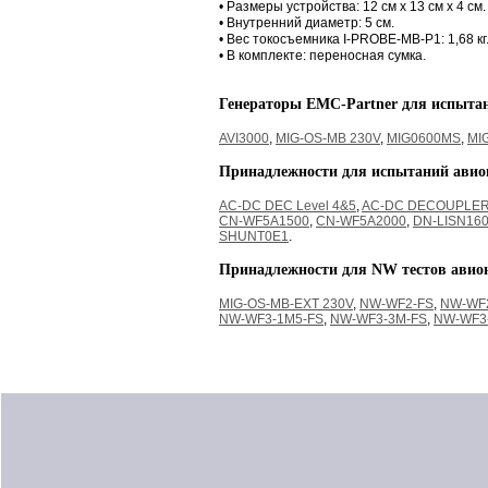
• Размеры устройства: 12 см х 13 см х 4 см.
• Внутренний диаметр: 5 см.
• Вес токосъемника I-PROBE-MB-P1: 1,68 кг
• В комплекте: переносная сумка.
Генераторы EMC-Partner для испыта
AVI3000
,
MIG-OS-MB 230V
,
MIG0600MS
,
MI
Принадлежности для испытаний ави
AC-DC DEC Level 4&5
,
AC-DC DECOUPLE
CN-WF5A1500
,
CN-WF5A2000
,
DN-LISN160
SHUNT0E1
.
Принадлежности для NW тестов авио
MIG-OS-MB-EXT 230V
,
NW-WF2-FS
,
NW-WF
NW-WF3-1M5-FS
,
NW-WF3-3M-FS
,
NW-WF3