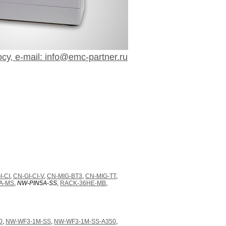
су, e-mail: info@emc-partner.ru
I-CI
,
CN-GI-CI-V
,
CN-MIG-BT3
,
CN-MIG-TT
,
A-MS
,
NW-PIN5A-SS
,
RACK-36HE-MB
,
0
,
NW-WF3-1M-SS
,
NW-WF3-1M-SS-A350
,