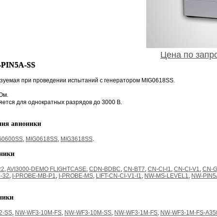
Цена по запро
-PIN5A-SS
ьзуемая при проведении испытаний с генератором MIG0618SS.
Ом.
ется для однократных разрядов до 3000 В.
ния авионики
G0600SS
,
MIG0618SS
,
MIG3618SS
.
оники
R2
,
AVI3000-DEMO FLIGHTCASE
,
CDN-BDBC
,
CN-BT7
,
CN-CI-I1
,
CN-CI-V1
,
CN-G
-32
,
I-PROBE-MB-P1
,
I-PROBE-MS
,
LIFT-CN-CI-V1-I1
,
NW-MS-LEVEL1
,
NW-PIN5
ники
2-SS
,
NW-WF3-10M-FS
,
NW-WF3-10M-SS
,
NW-WF3-1M-FS
,
NW-WF3-1M-FS-A35