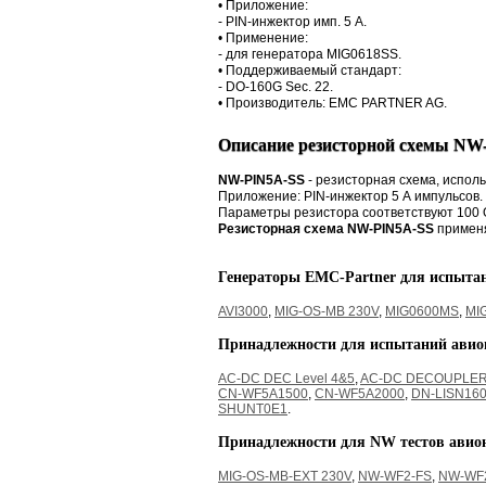
• Приложение:
- PIN-инжектор имп. 5 A.
• Применение:
- для генератора MIG0618SS.
• Поддерживаемый стандарт:
- DO-160G Sec. 22.
• Производитель: EMC PARTNER AG.
Описание резисторной схемы NW
NW-PIN5A-SS
- резисторная схема, испол
Приложение: PIN-инжектор 5 А импульсов.
Параметры резистора соответствуют 100 
Резисторная схема NW-PIN5A-SS
применя
Генераторы EMC-Partner для испыта
AVI3000
,
MIG-OS-MB 230V
,
MIG0600MS
,
MI
Принадлежности для испытаний ави
AC-DC DEC Level 4&5
,
AC-DC DECOUPLE
CN-WF5A1500
,
CN-WF5A2000
,
DN-LISN160
SHUNT0E1
.
Принадлежности для NW тестов авио
MIG-OS-MB-EXT 230V
,
NW-WF2-FS
,
NW-WF