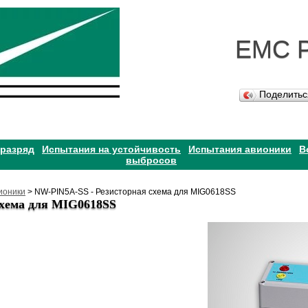
EMC 
Поделить
 разряд
Испытания на устойчивость
Испытания авионики
В
выбросов
ионики
> NW-PIN5A-SS - Резисторная схема для MIG0618SS
схема для MIG0618SS